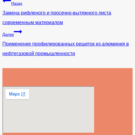
Навигация
Назад
по
Замена рифленого и просечно-вытяжного листа
записям
современным материалом
Далее
Применение профилированных решеток из алюминия в
нефтегазовой промышленности