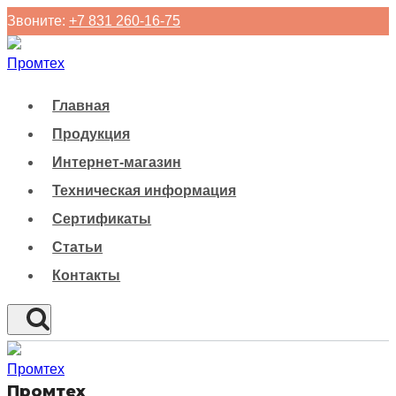
Перейти
Звоните:
+7 831 260-16-75
к
содержанию
Главная
Продукция
Интернет-магазин
Техническая информация
Сертификаты
Статьи
Контакты
Промтех