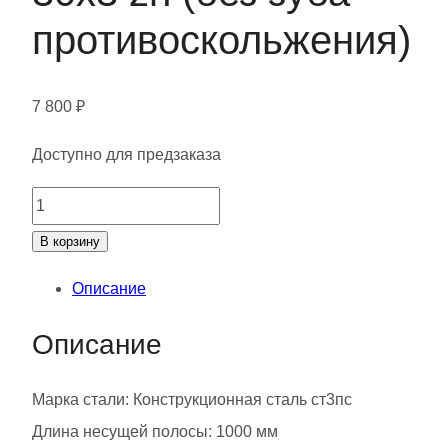
противоскольжения)
7 800
₽
Доступно для предзаказа
Количество
товара
В корзину
Сборный
Описание
сварной
решетчатый
Описание
настил
30х3
Марка стали: Конструкционная сталь ст3пс
zn
Длина несущей полосы: 1000 мм