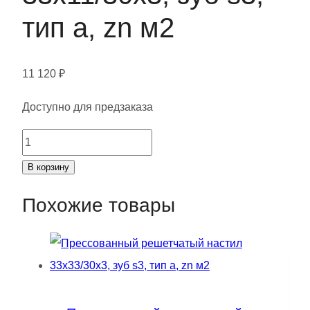
тип а, zn м2
11 120
₽
Доступно для предзаказа
Количество
товара
В корзину
Прессованный
Похожие товары
решетчатый
настил
33х11/30х3,
зуб
s3,