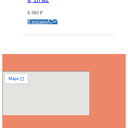
а, zn м2
6 360
₽
В корзину