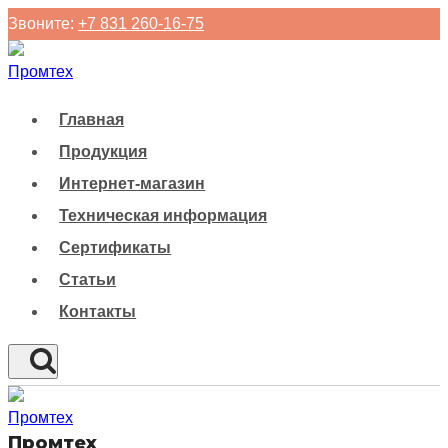
Перейти
Звоните:
+7 831 260-16-75
к
содержанию
Главная
Продукция
Интернет-магазин
Техническая информация
Сертификаты
Статьи
Контакты
Промтех