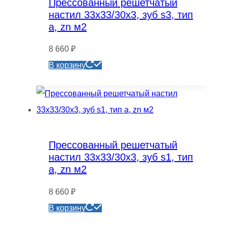
Прессованный решетчатый
тип
настил 33х33/30х3, зуб s3, тип
а,
а, zn м2
zn
8 660
₽
м2
В корзину
Прессованный решетчатый
настил 33х33/30х3, зуб s1, тип
а, zn м2
8 660
₽
В корзину