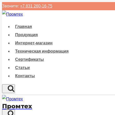
Перейти
Звоните:
+7 831 260-16-75
к
содержанию
Главная
Продукция
Интернет-магазин
Техническая информация
Сертификаты
Статьи
Контакты
Промтех