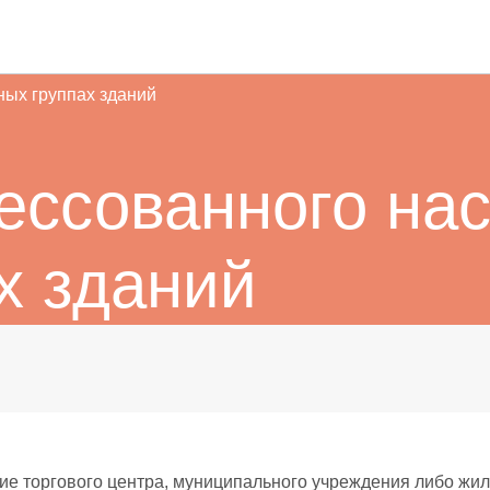
ных группах зданий
ессованного нас
х зданий
ние торгового центра, муниципального учреждения либо жи