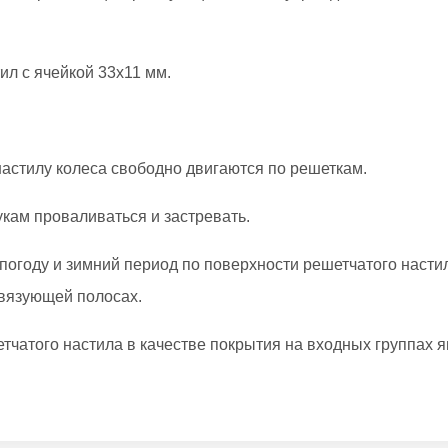
л с ячейкой 33х11 мм.
настилу колеса свободно двигаются по решеткам.
укам проваливаться и застревать.
огоду и зимний период по поверхности решетчатого настил
связующей полосах.
атого настила в качестве покрытия на входных группах яв