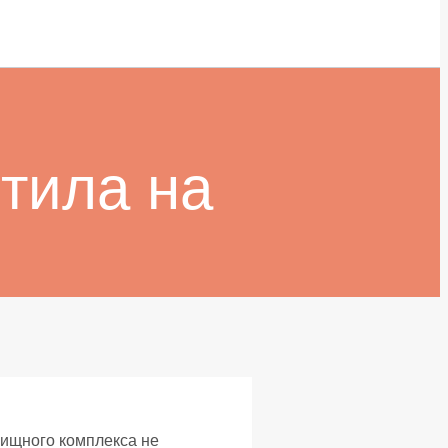
тила на
лищного комплекса не