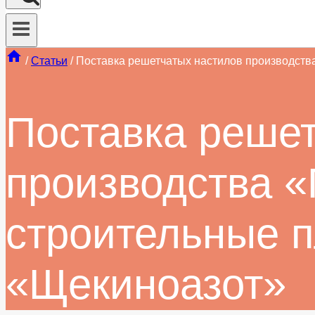
/
Статьи
/
Поставка решетчатых настилов производств
Поставка реше
производства 
строительные 
«Щекиноазот»