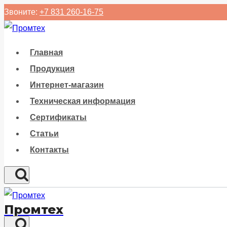
Перейти
Звоните:
+7 831 260-16-75
к
содержанию
Главная
Продукция
Интернет-магазин
Техническая информация
Сертификаты
Статьи
Контакты
Промтех