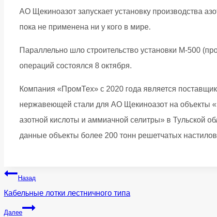
АО Щекиноазот запускает установку производства азо
пока не применена ни у кого в мире.
Параллельно шло строительство установки М-500 (про
операций состоялся 8 октября.
Компания «ПромТех» с 2020 года является поставщи
нержавеющей стали для АО Щекиноазот на объекты «П
азотной кислоты и аммиачной селитры» в Тульской о
данные объекты более 200 тонн решетчатых настилов,
Навигация
Назад
по
Кабельные лотки лестничного типа
записям
Далее