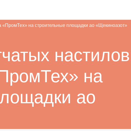
а «ПромТех» на строительные площадки ао «Щекиноазот»
тчатых настилов
«ПромТех» на
площадки ао