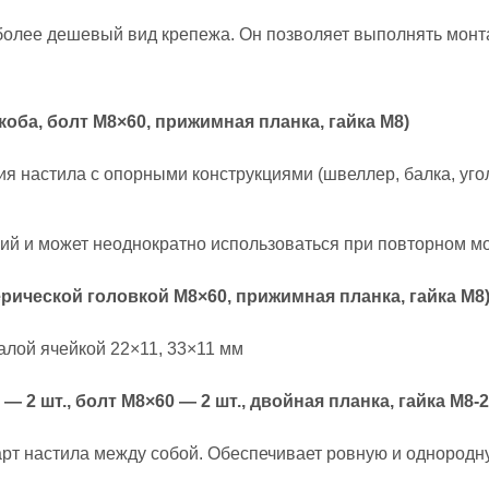
более дешевый вид крепежа. Он позволяет выполнять мон
оба, болт М8×60, прижимная планка, гайка М8)
 настила с опорными конструкциями (швеллер, балка, угол
ий и может неоднократно использоваться при повторном м
рической головкой М8×60, прижимная планка, гайка М8
алой ячейкой 22×11, 33×11 мм
2 шт., болт М8×60 — 2 шт., двойная планка, гайка М8-2 
рт настила между собой. Обеспечивает ровную и однородн