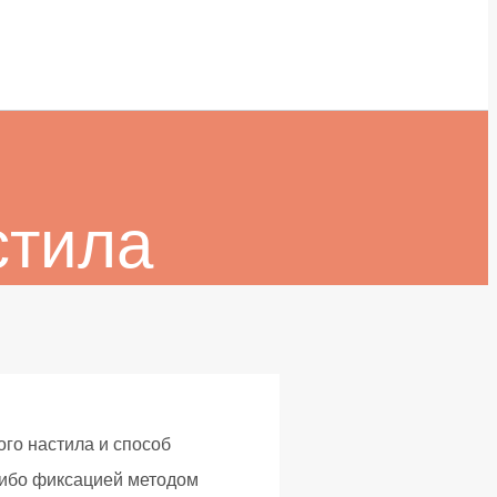
стила
го настила и способ
либо фиксацией методом