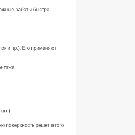
тажные работы быстро
ок и пр.). Его применяют
онтаже.
)
шт.)
ую поверхность решетчатого